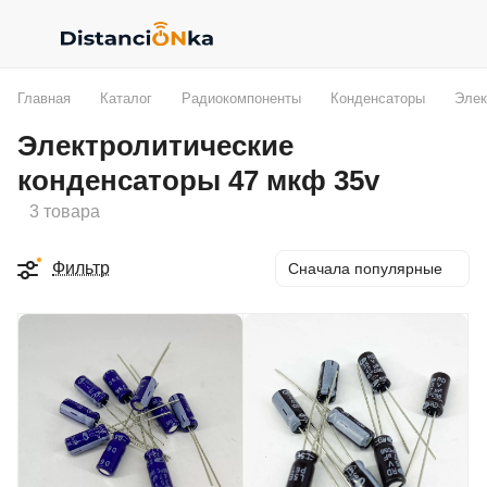
Главная
Каталог
Радиокомпоненты
Конденсаторы
Элек
Электролитические
конденсаторы 47 мкф 35v
3 товара
Фильтр
Сначала популярные