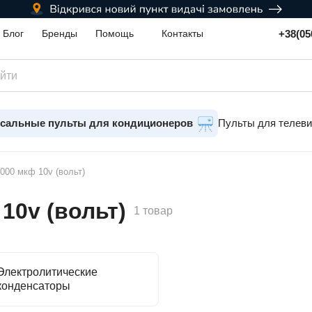
+38(05
Блог
Бренды
Помощь
Контакты
сальные пульты для кондиционеров
Пульты для телев
000 мкф 10v (вольт)
10v (вольт)
1 товар
Электролитические
конденсаторы