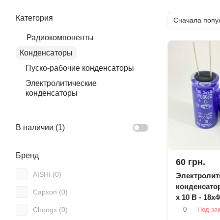
Категория
Сначала попу
Радиокомпоненты
Конденсаторы
Пуско-рабочие конденсаторы
Электролитические
конденсаторы
В наличии (
1
)
Бренд
60 грн.
AISHI (
0
)
Электролит
конденсато
Capxon (
0
)
x 10 В - 18x
SAMWHA
0
Под за
Chongx (
0
)