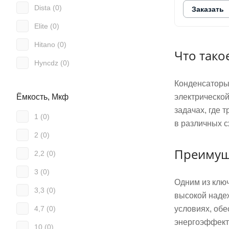
Dista (
0
)
Заказать
Elite (
0
)
Hitano (
0
)
Что тако
Hyncdz (
0
)
Jakec (
0
)
Конденсаторы
электрической
Ёмкость, Мкф
Jamicon (
0
)
задачах, где 
1 (
0
)
Nic (
0
)
в различных 
2 (
0
)
Samwha (
1
)
Преимущ
2,2 (
0
)
Samxon (
0
)
3 (
0
)
Одним из клю
3,3 (
0
)
высокой наде
условиях, обе
4,7 (
0
)
энергоэффект
10 (
0
)