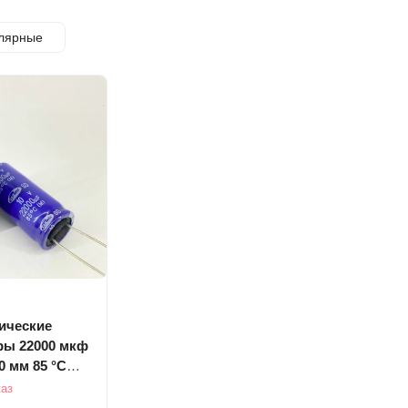
лярные
ические
ры 22000 мкф
40 мм 85 °C
каз