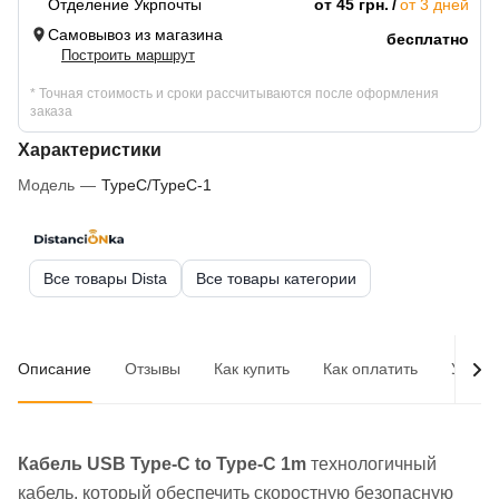
Отделение Укрпочты
от 45 грн.
от 3 дней
Самовывоз из магазина
бесплатно
Построить маршрут
* Точная стоимость и сроки рассчитываются после оформления
заказа
Характеристики
Модель
—
TypeC/TypeC-1
Все товары Dista
Все товары категории
Описание
Отзывы
Как купить
Как оплатить
Услов
Кабель USB Type-C to Type-C 1m
технологичный
кабель, который обеспечить скоростную безопасную