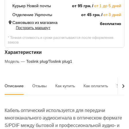
Курьер Новой почты
от 95 грн.
от 1 до 5 дней
Отделение Укрпочты
от 45 грн.
от 3 дней
Самовывоз из магазина
бесплатно
Построить маршрут
* Точная стоимость и сроки рассчитываются после оформления
заказа
Характеристики
Модель
—
Toslink plug/Toslink plug1
Описание
Отзывы
Как купить
Как оплатить
Услов
Кабель оптический используется для передачи
многоканального аудиосигнала в оптическом формате
S/PDIF между бытовой и профессиональной аудио- и