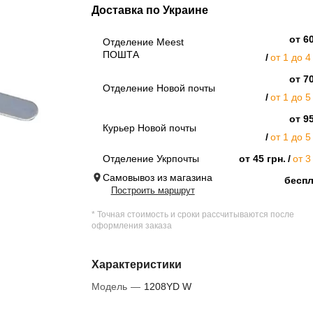
Доставка по Украине
от 60
Отделение Meest
ПОШТА
от 1 до 4
от 70
Отделение Новой почты
от 1 до 5
от 95
Курьер Новой почты
от 1 до 5
Отделение Укрпочты
от 45 грн.
от 3
Самовывоз из магазина
бесп
Построить маршрут
* Точная стоимость и сроки рассчитываются после
оформления заказа
Характеристики
Модель
—
1208YD W