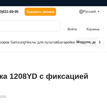
0)631-69-95
Русский
Заказать звонок
Войти
Корзина
Модули, датчики
изоров Samsung
Чехлы для пультов
Батарейки
ка 1208YD c фиксацией
6559