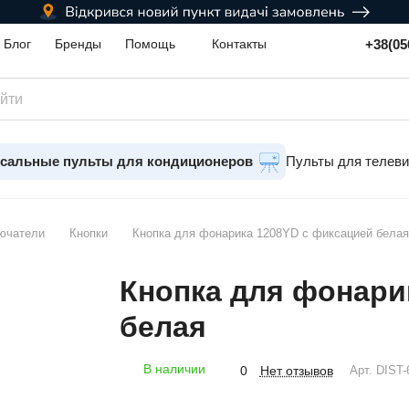
+38(05
Блог
Бренды
Помощь
Контакты
сальные пульты для кондиционеров
Пульты для телев
лючатели
Кнопки
Кнопка для фонарика 1208YD c фиксацией белая
Кнопка для фонари
белая
В наличии
Нет отзывов
0
Арт.
DIST-