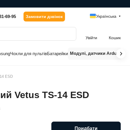
31-69-95
Українська
Замовити дзвінок
Увійти
Кошик
Модулі, датчики Arduino
msung
Чохли для пультів
Батарейки
-14 ESD
ний Vetus TS-14 ESD
3
Придбати