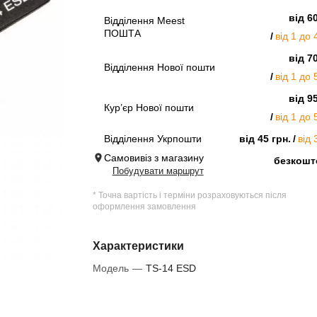
від 6
Відділення Meest
ПОШТА
від 1 до 
від 7
Відділення Нової пошти
від 1 до 
від 9
Кур’єр Нової пошти
від 1 до 
Відділення Укрпошти
від 45 грн.
від 
Самовивіз з магазину
безкошт
Побудувати маршрут
* Точна вартість і терміни розраховуються після
оформлення замовлення
Характеристики
Модель
—
TS-14 ESD