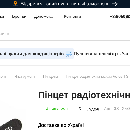
+38(050)6
лог
Бренди
Допомога
Контакти
ьні пульти для кондиціонерів
Пульти для телевізорів Sa
мент
Инструмент
Пинцеты
Пинцет радиотехнический Vetus TS
Пінцет радіотехніч
В наявності
1 відгук
5
Арт.
DIST-275
Доставка по Україні