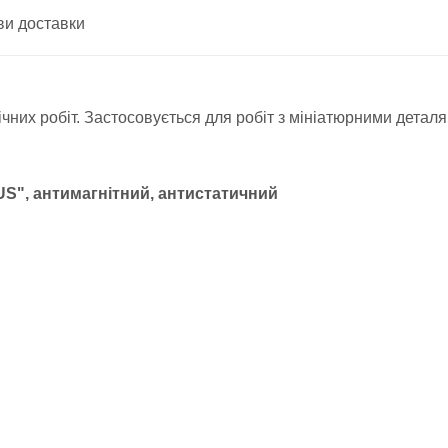
ви доставки
их робіт. Застосовується для робіт з мініатюрними деталям
US", антимагнітний, антистатичний