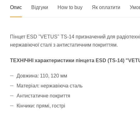
Опис
Відгуки
How to buy
Як оплатити
Умо
Пінцет ESD "VETUS" TS-14 призначений для радіотехнічн
нержавіючої сталі з антистатичним покриттям.
ТЕХНІЧНІ характеристики пінцета ESD (TS-14) "VET
Довжина: 110, 120 мм
Матеріал: нержавіюча сталь
Антистатичне покриття
Кінчики: прямі, гострі