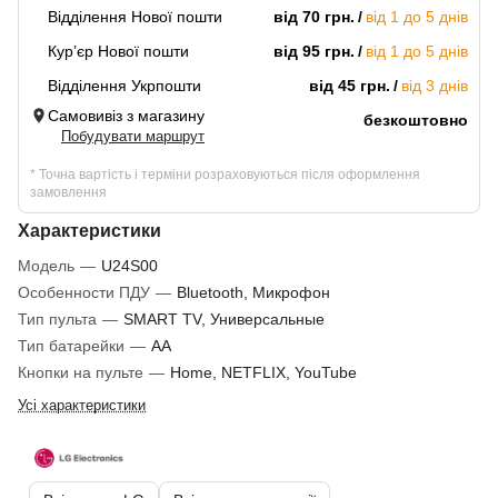
Відділення Нової пошти
від 70 грн.
від 1 до 5 днів
Кур’єр Нової пошти
від 95 грн.
від 1 до 5 днів
Відділення Укрпошти
від 45 грн.
від 3 днів
Самовивіз з магазину
безкоштовно
Побудувати маршрут
* Точна вартість і терміни розраховуються після оформлення
замовлення
Характеристики
Модель
—
U24S00
Особенности ПДУ
—
Bluetooth, Микрофон
Тип пульта
—
SMART TV, Универсальные
Тип батарейки
—
AA
Кнопки на пульте
—
Home, NETFLIX, YouTube
Усі характеристики