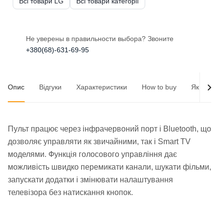
Всі товари LG
Всі товари категорії
Не уверены в правильности выбора? Звоните
+380(68)-631-69-95
Опис
Відгуки
Характеристики
How to buy
Як опла
Пульт працює через інфрачервоний порт і Bluetooth, що
дозволяє управляти як звичайними, так і Smart TV
моделями. Функція голосового управління дає
можливість швидко перемикати канали, шукати фільми,
запускати додатки і змінювати налаштування
телевізора без натискання кнопок.