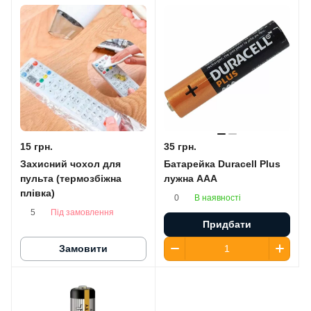
15 грн.
35 грн.
Захисний чохол для
Батарейка Duracell Plus
пульта (термозбіжна
лужна AАA
плівка)
В наявності
0
Під замовлення
5
Придбати
Замовити