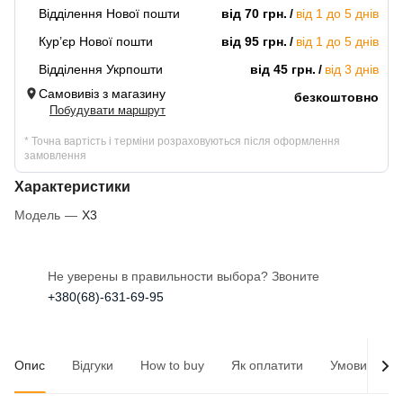
Відділення Нової пошти
від 70 грн.
від 1 до 5 днів
Кур’єр Нової пошти
від 95 грн.
від 1 до 5 днів
Відділення Укрпошти
від 45 грн.
від 3 днів
Самовивіз з магазину
безкоштовно
Побудувати маршрут
* Точна вартість і терміни розраховуються після оформлення
замовлення
Характеристики
Модель
—
X3
Не уверены в правильности выбора? Звоните
+380(68)-631-69-95
Опис
Відгуки
How to buy
Як оплатити
Умови доста