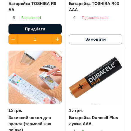
Батарейка TOSHIBA R6
Батарейка TOSHIBA R03
AA
AAA
В наявності
Під замовлення
5
0
Придбати
Замовити
15 грн.
35 грн.
Захисний чохол для
Батарейка Duracell Plus
пульта (термозбіжна
лужна AАA
плівка)