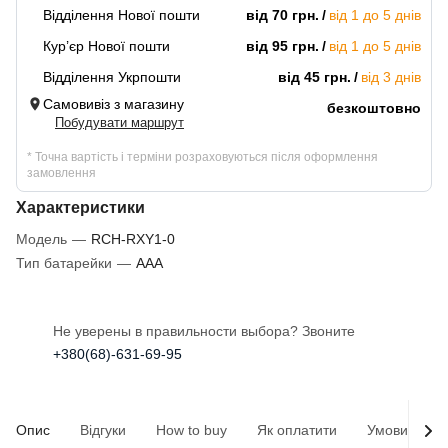
Відділення Нової пошти
від 70 грн.
від 1 до 5 днів
Кур’єр Нової пошти
від 95 грн.
від 1 до 5 днів
Відділення Укрпошти
від 45 грн.
від 3 днів
Самовивіз з магазину
безкоштовно
Побудувати маршрут
* Точна вартість і терміни розраховуються після оформлення
замовлення
Характеристики
Модель
—
RCH-RXY1-0
Тип батарейки
—
AAA
Не уверены в правильности выбора? Звоните
+380(68)-631-69-95
Опис
Відгуки
How to buy
Як оплатити
Умови доста