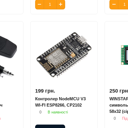
199 грн.
250 грн
Контролер NodeMCU V3
WINSTA
ач
WI-FI ESP8266, CP2102
символь
58x32 (сі
0
В наявності
я
0
Під