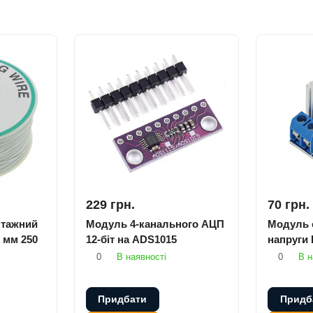
229 грн.
70 грн.
тажний
Модуль 4-канального АЦП
Модуль с
 мм 250
12-біт на ADS1015
напруги
0
В наявності
0
В н
Придбати
Придб