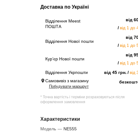
Доставка по Україні
від 6
Відділення Meest
ПОШТА
від 1 до 
від 7
Відділення Нової пошти
від 1 до 
від 9
Кур’єр Нової пошти
від 1 до 
Відділення Укрпошти
від 45 грн.
від 
Самовивіз з магазину
безкошт
Побудувати маршрут
* Точна вартість і терміни розраховуються після
оформлення замовлення
Характеристики
Модель
—
NE555