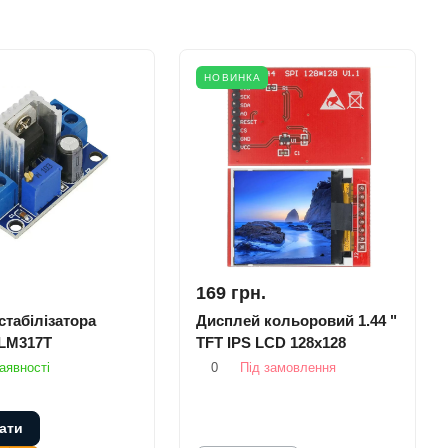
НОВИНКА
169 грн.
табілізатора
Дисплей кольоровий 1.44 "
 LM317T
TFT IPS LCD 128x128
аявності
0
Під замовлення
ати