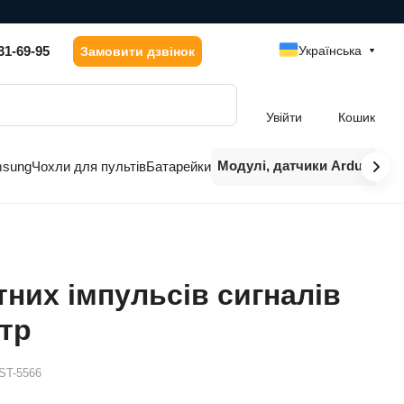
31-69-95
Українська
Замовити дзвінок
Увійти
Кошик
Модулі, датчики Arduino
msung
Чохли для пультів
Батарейки
них імпульсів сигналів
тр
ST-5566