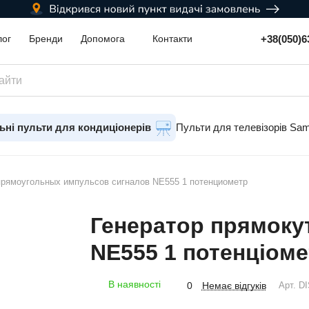
+38(050)6
лог
Бренди
Допомога
Контакти
ьні пульти для кондиціонерів
Пульти для телевізорів Sa
прямоугольных импульсов сигналов NE555 1 потенциометр
Генератор прямокут
NE555 1 потенціоме
В наявності
Немає відгуків
0
Арт.
DI