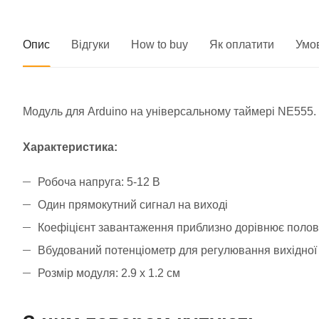
Опис
Відгуки
How to buy
Як оплатити
Умо
Модуль для Arduino на універсальному таймері NE555. 
Характеристика:
Робоча напруга: 5-12 В
Один прямокутний сигнал на виході
Коефіцієнт завантаження приблизно дорівнює полови
Вбудований потенціометр для регулювання вихідної
Розмір модуля: 2.9 х 1.2 см