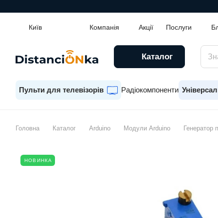
Київ
Компанія
Акції
Послуги
Б
Каталог
Пульти для телевізорів
Радіокомпоненти
Універсал
Головна
Каталог
Arduino
Модули Arduino
Генератор 
НОВИНКА