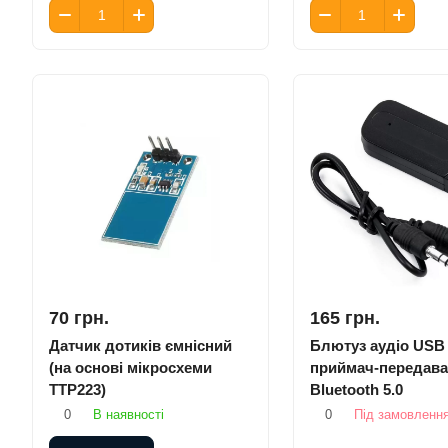
70 грн.
165 грн.
Датчик дотиків ємнісний
Блютуз аудіо USB
(на основі мікросхеми
приймач-передав
TTP223)
Bluetooth 5.0
0
В наявності
0
Під замовленн