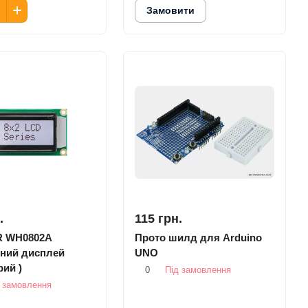
Замовити
.
115 грн.
R WH0802A
Прото шилд для Arduino
ний дисплей
UNO
рий )
0
Під замовлення
 замовлення