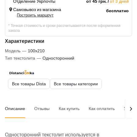
Отделение Укрпочты
от 45 грн.
от 3 дней
Самовывоз из магазина
бесплатно
Построить маршрут
* Точная стоимость и сроки рассчитываются после оформления
заказа
Характеристики
Модель
—
100x210
Тип текстолита
—
Односторонний
Все товары Dista
Все товары категории
Описание
Отзывы
Как купить
Как оплатить
Услов
Односторонний текстолит используется в