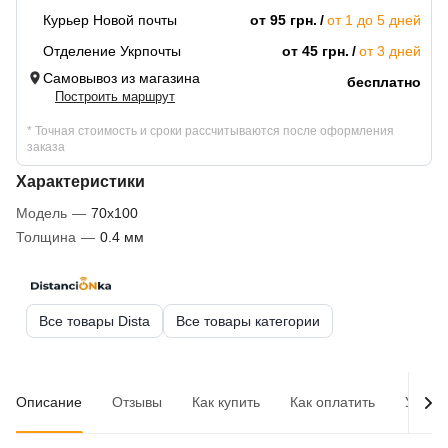
Курьер Новой почты
от 95 грн.
от 1 до 5 дней
Отделение Укрпочты
от 45 грн.
от 3 дней
Самовывоз из магазина
бесплатно
Построить маршрут
* Точная стоимость и сроки рассчитываются после оформления
заказа
Характеристики
Модель
—
70х100
Толщина
—
0.4 мм
Все товары Dista
Все товары категории
Описание
Отзывы
Как купить
Как оплатить
Услов