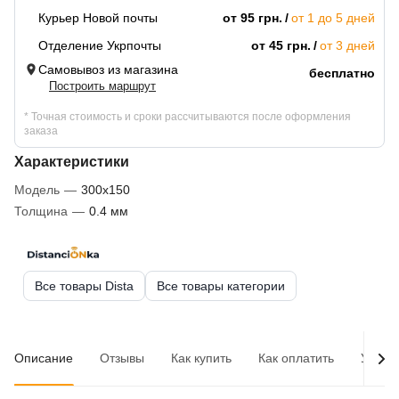
Курьер Новой почты
от 95 грн.
от 1 до 5 дней
Отделение Укрпочты
от 45 грн.
от 3 дней
Самовывоз из магазина
бесплатно
Построить маршрут
* Точная стоимость и сроки рассчитываются после оформления
заказа
Характеристики
Модель
—
300х150
Толщина
—
0.4 мм
Все товары Dista
Все товары категории
Описание
Отзывы
Как купить
Как оплатить
Услов