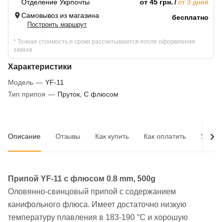
Отделение Укрпочты
от 45 грн.
от 3 дней
Самовывоз из магазина
бесплатно
Построить маршрут
* Точная стоимость и сроки рассчитываются после оформления
заказа
Характеристики
Модель
—
YF-11
Тип припоя
—
Пруток, С флюсом
Описание
Отзывы
Как купить
Как оплатить
Услов
Припой YF-11 с флюсом 0.8 mm, 500g
Оловянно-свинцовый припой с содержанием
канифольного флюса. Имеет достаточно низкую
температуру плавления в 183-190 °С и хорошую