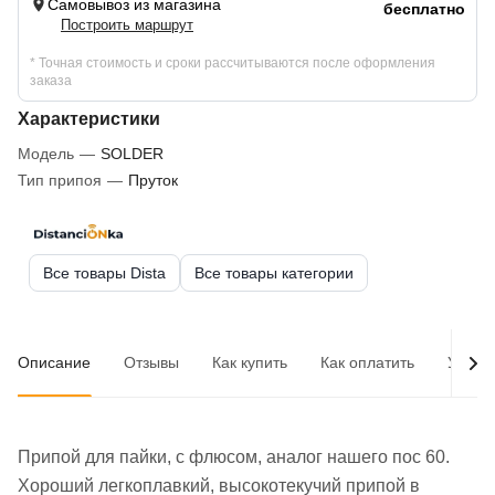
Самовывоз из магазина
бесплатно
Построить маршрут
* Точная стоимость и сроки рассчитываются после оформления
заказа
Характеристики
Модель
—
SOLDER
Тип припоя
—
Пруток
Все товары Dista
Все товары категории
Описание
Отзывы
Как купить
Как оплатить
Услов
Припой для пайки, с флюсом, аналог нашего пос 60.
Хороший легкоплавкий, высокотекучий припой в