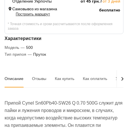
Отделение Укрпочты
от 45 грн.
от 3 дней
Самовывоз из магазина
бесплатно
Построить маршрут
* Точная стоимость и сроки рассчитываются после оформления
заказа
Характеристики
Модель
—
500
Тип припоя
—
Пруток
Описание
Отзывы
Как купить
Как оплатить
Услов
Припой Cynel Sn60Pb40-SW26 Q 0.70 500G служит для
пайки и лужения проводов и микросхем, в случаях,
когда недопустимо воздействие высоких температур
на припаиваемые элементы. Он плавится пи