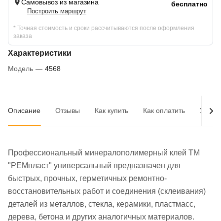
Самовывоз из магазина
бесплатно
Построить маршрут
* Точная стоимость и сроки рассчитываются после оформления
заказа
Характеристики
Модель
—
4568
Описание
Отзывы
Как купить
Как оплатить
Услов
Профессиональный минералополимерный клей ТМ
"РЕМпласт" универсальный предназначен для
быстрых, прочных, герметичных ремонтно-
восстановительных работ и соединения (склеивания)
деталей из металлов, стекла, керамики, пластмасс,
дерева, бетона и других аналогичных материалов.