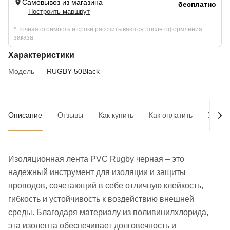
Самовывоз из магазина
бесплатно
Построить маршрут
* Точная стоимость и сроки рассчитываются после оформления
заказа
Характеристики
Модель
—
RUGBY-50Black
Описание
Отзывы
Как купить
Как оплатить
Услов
Изоляционная лента PVC Rugby черная – это
надежный инструмент для изоляции и защиты
проводов, сочетающий в себе отличную клейкость,
гибкость и устойчивость к воздействию внешней
среды. Благодаря материалу из поливинилхлорида,
эта изолента обеспечивает долговечность и