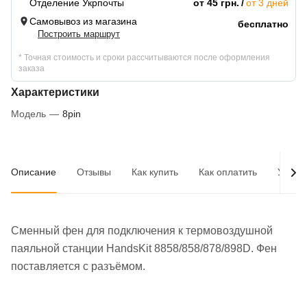
Отделение Укрпочты
от 45 грн.
от 3 дней
Самовывоз из магазина
бесплатно
Построить маршрут
* Точная стоимость и сроки рассчитываются после оформления
заказа
Характеристики
Модель
—
8pin
Описание
Отзывы
Как купить
Как оплатить
Услов
Сменный фен для подключения к термовоздушной
паяльной станции HandsKit 8858/858/878/898D. Фен
поставляется с разъёмом.