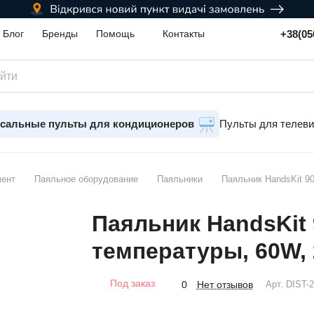
+38(05
Блог
Бренды
Помощь
Контакты
сальные пульты для кондиционеров
Пульты для телев
мент
Паяльное оборудование
Паяльники
Паяльник HandsKit 90
Паяльник HandsKit
температуры, 60W, 
Под заказ
Нет отзывов
0
Арт.
DIST-