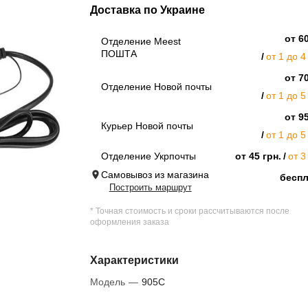
Доставка по Украине
от 60
Отделение Meest
ПОШТА
от 1 до 4
от 70
Отделение Новой почты
от 1 до 5
от 95
Курьер Новой почты
от 1 до 5
Отделение Укрпочты
от 45 грн.
от 3
Самовывоз из магазина
бесп
Построить маршрут
* Точная стоимость и сроки рассчитываются после
оформления заказа
Характеристики
Модель
—
905C