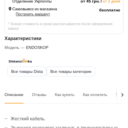
Отделение Укрпочты
от 45 грн.
от 3 дней
Самовывоз из магазина
бесплатно
Построить маршрут
* Точная стоимость и сроки рассчитываются после оформления
заказа
Характеристики
Модель
—
ENDOSKOP
Все товары Dista
Все товары категории
Описание
Отзывы
Как купить
Как оплатить
Услов
Жесткий кабель.
Эндоскоп позволяет заглянуть в труднодоступные