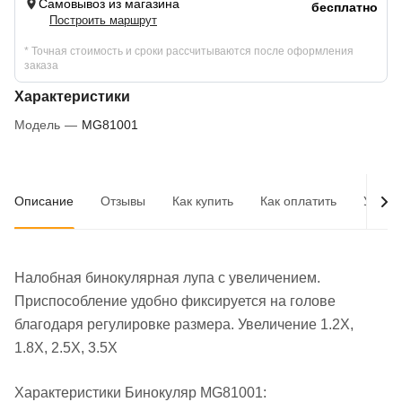
Самовывоз из магазина
бесплатно
Построить маршрут
* Точная стоимость и сроки рассчитываются после оформления
заказа
Характеристики
Модель
—
MG81001
Описание
Отзывы
Как купить
Как оплатить
Услов
Налобная бинокулярная лупа с увеличением.
Приспособление удобно фиксируется на голове
благодаря регулировке размера. Увеличение 1.2Х,
1.8Х, 2.5Х, 3.5Х
Характеристики Бинокуляр MG81001: