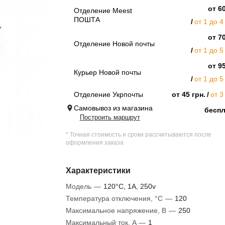
от 60
Отделение Meest
ПОШТА
от 1 до 4
от 70
Отделение Новой почты
от 1 до 5
от 95
Курьер Новой почты
от 1 до 5
Отделение Укрпочты
от 45 грн.
от 3
Самовывоз из магазина
бесп
Построить маршрут
* Точная стоимость и сроки рассчитываются после
оформления заказа
Характеристики
Модель
—
120°C, 1А, 250v
Температура отключения, °C
—
120
Максимальное напряжение, В
—
250
Максимальный ток, A
—
1