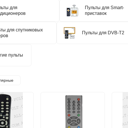
льты для
Пульты для Smart-
ндиционеров
приставок
ты для спутниковых
Пульты для DVB-T2
еров
гие пульты
лярные