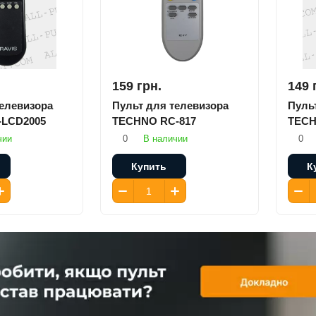
159 грн.
149 
телевизора
Пульт для телевизора
Пуль
-LCD2005
TECHNO RC-817
TECH
чии
0
В наличии
0
Купить
К