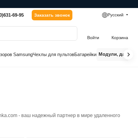
0)631-69-95
Русский
Заказать звонок
Войти
Корзина
Модули, датчики
изоров Samsung
Чехлы для пультов
Батарейки
nka.com - ваш надежный партнер в мире удаленного