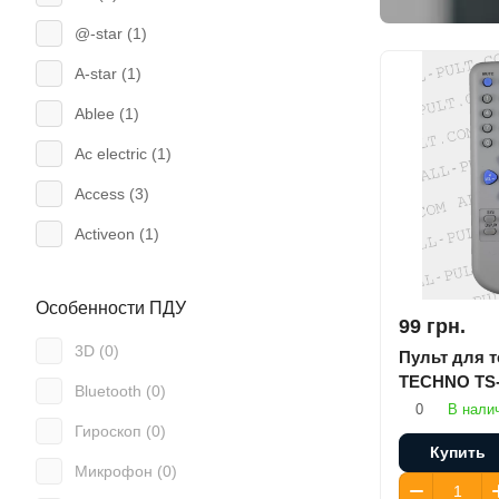
@-star (
1
)
A-star (
1
)
Ablee (
1
)
Ac electric (
1
)
Access (
3
)
Activeon (
1
)
Admiral (
1
)
Особенности ПДУ
Aeg (
5
)
99 грн.
3D (
0
)
Ag (
1
)
Пульт для 
TECHNO TS-
Bluetooth (
0
)
Air mouse (
18
)
0
В нали
Гироскоп (
0
)
Airwell (
3
)
Купить
Микрофон (
0
)
Aiwa (
19
)