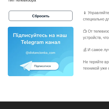
Тип телевизора
Alpine (
1
)
📱 Управляйт
Сбросить
Altus (
1
)
специально д
Amazon (
3
)
📺 От телевиз
Amcol (
6
)
устройств, ч
AMCV (
2
)
💰 И самое лу
Amiko (
3
)
Aminet (
1
)
Не теряйте вр
техникой уже 
Amino (
1
)
Amino стрим тв (
1
)
Amlogic (
1
)
Amstar (
1
)
Amstrad (
2
)