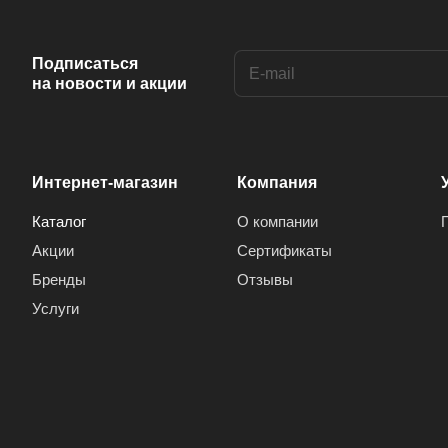
Anis (
1
)
Ansonic (
2
)
Подписаться
на новости и акции
Aoc (
3
)
Aray (
1
)
Arcelik (
1
)
Интернет-магазин
Компания
Arctic (
1
)
Каталог
О компании
Arion (
1
)
Акции
Сертификаты
Aron (
1
)
Бренды
Отзывы
Arrox (
1
)
Услуги
ARRQW (
2
)
Artel (
4
)
Arvin (
6
)