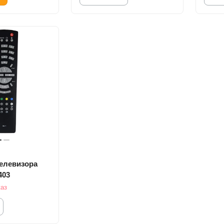
телевизора
403
каз