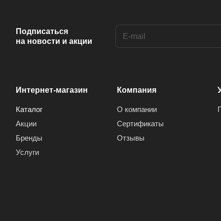
Anis (
1
)
Ansonic (
2
)
Подписаться
на новости и акции
Aoc (
3
)
Aray (
1
)
Arcelik (
1
)
Интернет-магазин
Компания
Arctic (
1
)
Каталог
О компании
Arion (
1
)
Акции
Сертификаты
Aron (
1
)
Бренды
Отзывы
Arrox (
1
)
Услуги
ARRQW (
2
)
Artel (
4
)
Arvin (
6
)