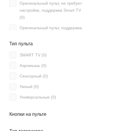
Оригинальный пульт, не требует
Akai (
67
)
настройки, поддержка Smart TV
Akira (
36
)
(
0
)
Alba (
3
)
Оригинальный пульт, поддержка
Smart TV, работает без настройки
Alcor (
1
)
(
0
)
Тип пульта
Alfa (
3
)
Подсветка (
0
)
SMART TV (
0
)
Allsky (
1
)
Программируемый (
0
)
Аэромышь (
0
)
Allview (
2
)
С клавиатурой (
0
)
Сенсорный (
0
)
Alma (
1
)
Умный (
0
)
Almacom (
1
)
Универсальные (
0
)
Alpari (
10
)
Alphabox (
2
)
Кнопки на пульте
Alphard (
1
)
Alpin (
3
)