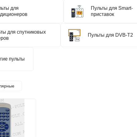
льты для
Пульты для Smart-
ндиционеров
приставок
ты для спутниковых
Пульты для DVB-T2
еров
гие пульты
лярные