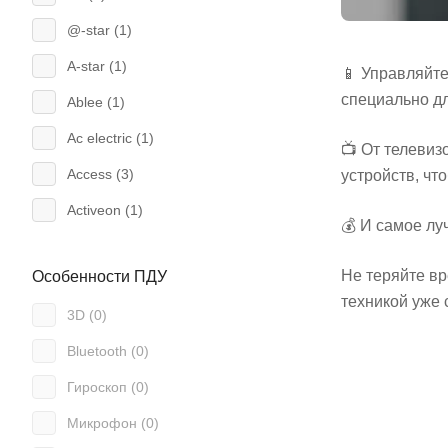
@-star (
1
)
A-star (
1
)
📱 Управляйт
специально д
Ablee (
1
)
Ac electric (
1
)
📺 От телевиз
Access (
3
)
устройств, ч
Activeon (
1
)
💰 И самое лу
Admiral (
1
)
Не теряйте вр
Особенности ПДУ
Aeg (
5
)
техникой уже 
3D (
0
)
Ag (
1
)
Bluetooth (
0
)
Air mouse (
18
)
Гироскоп (
0
)
Airwell (
3
)
Микрофон (
0
)
Aiwa (
19
)