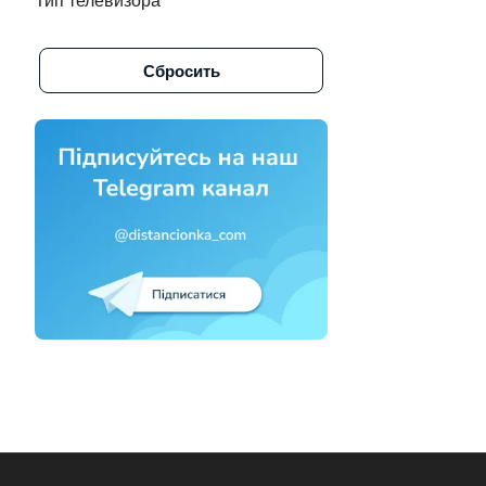
Тип телевизора
Alpine (
1
)
Сбросить
Altus (
1
)
Amazon (
3
)
Amcol (
6
)
AMCV (
2
)
Amiko (
3
)
Aminet (
1
)
Amino (
1
)
Amino стрим тв (
1
)
Amlogic (
1
)
Amstar (
1
)
Amstrad (
2
)