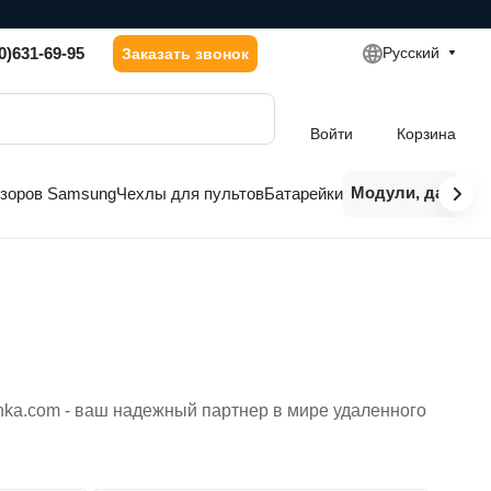
0)631-69-95
Русский
Заказать звонок
Войти
Корзина
Модули, датчики
изоров Samsung
Чехлы для пультов
Батарейки
nka.com - ваш надежный партнер в мире удаленного