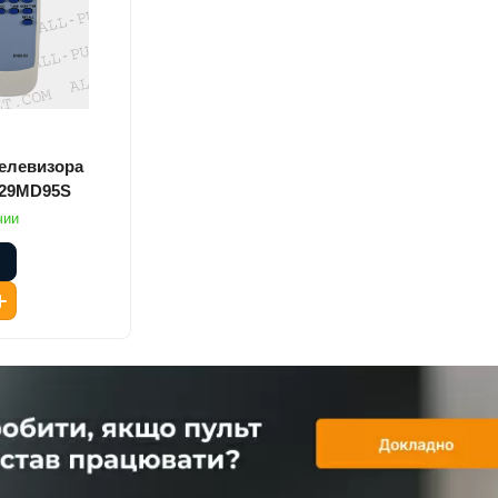
телевизора
-29MD95S
чии