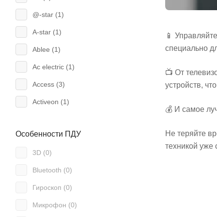
@-star (
1
)
A-star (
1
)
📱 Управляйт
специально д
Ablee (
1
)
Ac electric (
1
)
📺 От телевиз
Access (
3
)
устройств, ч
Activeon (
1
)
💰 И самое лу
Admiral (
1
)
Не теряйте вр
Особенности ПДУ
Aeg (
5
)
техникой уже 
3D (
0
)
Ag (
1
)
Bluetooth (
0
)
Air mouse (
18
)
Гироскоп (
0
)
Airwell (
3
)
Микрофон (
0
)
Aiwa (
19
)