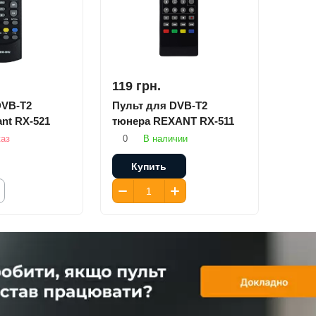
119 грн.
DVB-T2
Пульт для DVB-T2
nt RX-521
тюнера REXANT RX-511
каз
0
В наличии
Купить