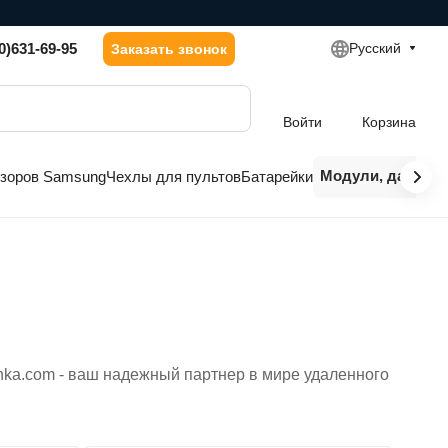
0)631-69-95
Русский
Заказать звонок
Войти
Корзина
Модули, датчики
изоров Samsung
Чехлы для пультов
Батарейки
nka.com - ваш надежный партнер в мире удаленного