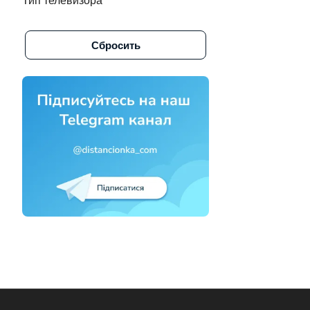
Тип телевизора
Alpine (
1
)
Сбросить
Altus (
1
)
Amazon (
3
)
Amcol (
6
)
AMCV (
2
)
Amiko (
3
)
Aminet (
1
)
Amino (
1
)
Amino стрим тв (
1
)
Amlogic (
1
)
Amstar (
1
)
Amstrad (
2
)