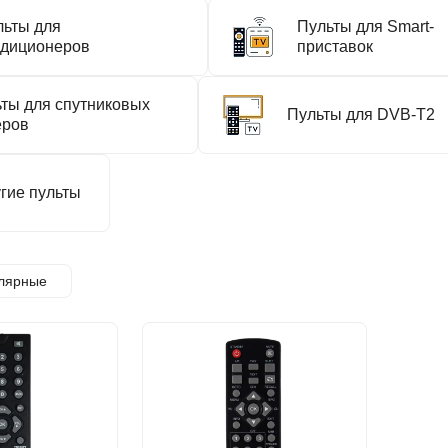
льты для
Пульты для Smart-
ндиционеров
приставок
ты для спутниковых
Пульты для DVB-T2
еров
гие пульты
лярные