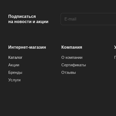
Anis (
1
)
Ansonic (
2
)
Подписаться
на новости и акции
Aoc (
3
)
Aray (
1
)
Arcelik (
1
)
Интернет-магазин
Компания
Arctic (
1
)
Каталог
О компании
Arion (
1
)
Акции
Сертификаты
Aron (
1
)
Бренды
Отзывы
Arrox (
1
)
Услуги
ARRQW (
2
)
Artel (
4
)
Arvin (
6
)