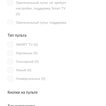
Оригинальный пульт, не требует
Akai (
67
)
настройки, поддержка Smart TV
Akira (
36
)
(
0
)
Alba (
3
)
Оригинальный пульт, поддержка
Smart TV, работает без настройки
Alcor (
1
)
(
0
)
Тип пульта
Alfa (
3
)
Подсветка (
0
)
SMART TV (
0
)
Allsky (
1
)
Программируемый (
0
)
Аэромышь (
0
)
Allview (
2
)
С клавиатурой (
0
)
Сенсорный (
0
)
Alma (
1
)
Умный (
0
)
Almacom (
1
)
Универсальные (
0
)
Alpari (
10
)
Alphabox (
2
)
Кнопки на пульте
Alphard (
1
)
Alpin (
3
)