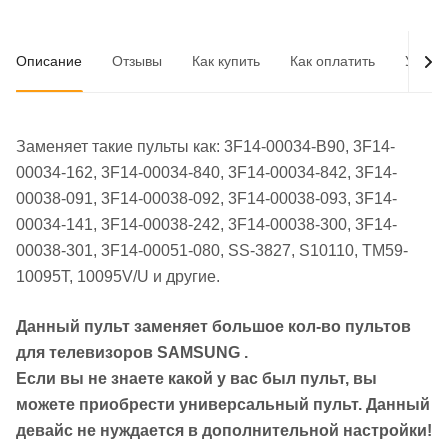
Описание
Отзывы
Как купить
Как оплатить
Услов
Заменяет такие пульты как: 3F14-00034-B90, 3F14-
00034-162, 3F14-00034-840, 3F14-00034-842, 3F14-
00038-091, 3F14-00038-092, 3F14-00038-093, 3F14-
00034-141, 3F14-00038-242, 3F14-00038-300, 3F14-
00038-301, 3F14-00051-080, SS-3827, S10110, TM59-
10095T, 10095V/U и другие.
Данный пульт заменяет большое кол-во пультов
для телевизоров
SAMSUNG
.
Если вы не знаете какой у вас был пульт, вы
можете приобрести универсальный пульт. Данный
девайс не нуждается в дополнительной настройки!