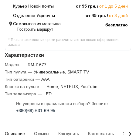
Курьер Новой почты
от 95 грн.
от 1 до 5 дней
Отделение Укрпочты
от 45 грн.
от 3 дней
Самовывоз из магазина
бесплатно
Построить маршрут
* Точная стоимость и сроки рассчитываются после оформления
заказа
Характеристики
Модель
—
RM-l1677
Тип пульта
—
Универсальные, SMART TV
Тип батарейки
—
AAA
Кнопки на пульте
—
Home, NETFLIX, YouTube
Тип телевизора
—
LED
Не уверены в правильности выбора? Звоните
+380(68)-631-69-95
Описание
Отзывы
Как купить
Как оплатить
Услов