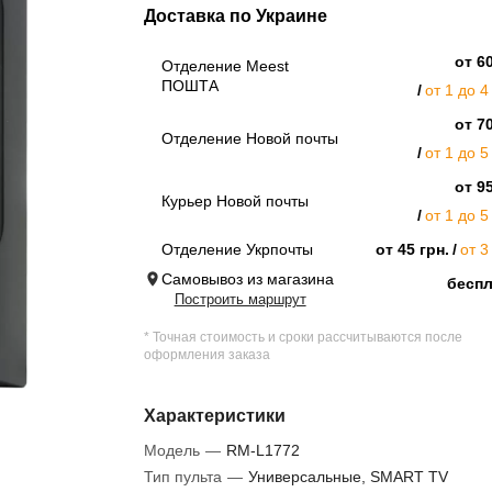
Доставка по Украине
от 60
Отделение Meest
ПОШТА
от 1 до 4
от 70
Отделение Новой почты
от 1 до 5
от 95
Курьер Новой почты
от 1 до 5
Отделение Укрпочты
от 45 грн.
от 3
Самовывоз из магазина
бесп
Построить маршрут
* Точная стоимость и сроки рассчитываются после
оформления заказа
Характеристики
Модель
—
RM-L1772
Тип пульта
—
Универсальные, SMART TV