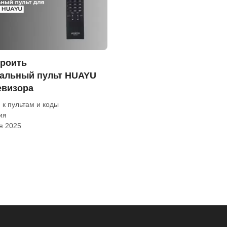
троить
альный пульт HUAYU
евизора
 к пультам и коды
ия
я 2025