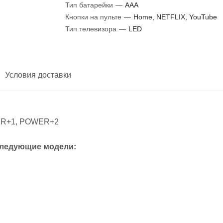
Тип батарейки
—
AAA
Кнопки на пульте
—
Home, NETFLIX, YouTube
Тип телевизора
—
LED
Условия доставки
WER+1, POWER+2
следующие модели: