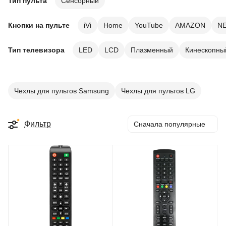
Тип пульта
Сенсорный
Кнопки на пульте
iVi
Home
YouTube
AMAZON
NE
Тип телевизора
LED
LCD
Плазменный
Кинескопны
Чехлы для пультов Samsung
Чехлы для пультов LG
Фильтр
Сначала популярные