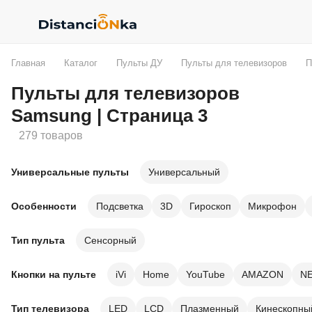
Главная
Каталог
Пульты ДУ
Пульты для телевизоров
П
Пульты для телевизоров
Samsung | Страница 3
279 товаров
Универсальные пульты
Универсальный
Особенности
Подсветка
3D
Гироскоп
Микрофон
Тип пульта
Сенсорный
Кнопки на пульте
iVi
Home
YouTube
AMAZON
NE
Тип телевизора
LED
LCD
Плазменный
Кинескопны