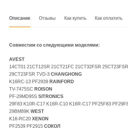
Описание
Отзывы
Как купить
Как оплатить
Совместим со следующими моделями:
AVEST
14CT01 21CT12SR 21CT21FC 21CT32FSR 25CT23FSR
29CT23FSR TVD-3
CHANGHONG
K16RC-13 PF2939
RAINFORD
TV-7475SC
ROISON
PF-29MD95S
SITRONICS
29F83 K10R-C17 K16R-C10 K16R-C17 PF25F83 PF29F
29BM89K
WEST
K16-RC20
XENON
PF2539 PF2915
СОКОЛ