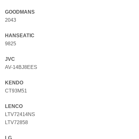
GOODMANS
2043
HANSEATIC
9825
JVC
AV-14BJ8EES
KENDO
CT93M51
LENCO
LTV72414NS
LTV72858
LG