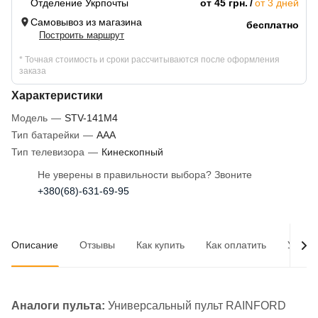
Отделение Укрпочты
от 45 грн.
от 3 дней
Самовывоз из магазина
бесплатно
Построить маршрут
* Точная стоимость и сроки рассчитываются после оформления
заказа
Характеристики
Модель
—
STV-141M4
Тип батарейки
—
AAA
Тип телевизора
—
Кинескопный
Не уверены в правильности выбора? Звоните
+380(68)-631-69-95
Описание
Отзывы
Как купить
Как оплатить
Услов
Аналоги пульта:
Универсальный пульт RAINFORD