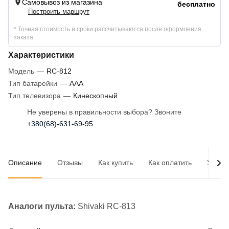
Самовывоз из магазина
бесплатно
Построить маршрут
* Точная стоимость и сроки рассчитываются после оформления
заказа
Характеристики
Модель
—
RC-812
Тип батарейки
—
AAA
Тип телевизора
—
Кинескопный
Не уверены в правильности выбора? Звоните
+380(68)-631-69-95
Описание
Отзывы
Как купить
Как оплатить
Услов
Аналоги пульта:
Shivaki RC-813