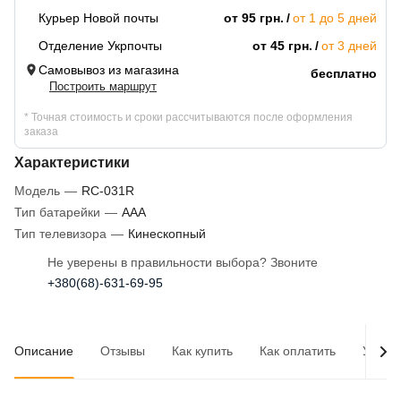
Курьер Новой почты
от 95 грн.
от 1 до 5 дней
Отделение Укрпочты
от 45 грн.
от 3 дней
Самовывоз из магазина
бесплатно
Построить маршрут
* Точная стоимость и сроки рассчитываются после оформления
заказа
Характеристики
Модель
—
RC-031R
Тип батарейки
—
AAA
Тип телевизора
—
Кинескопный
Не уверены в правильности выбора? Звоните
+380(68)-631-69-95
Описание
Отзывы
Как купить
Как оплатить
Услов