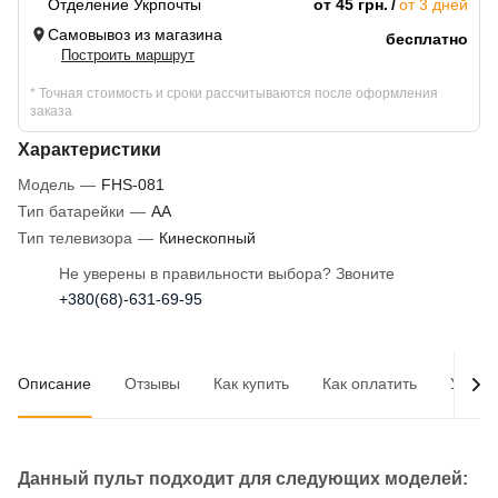
Отделение Укрпочты
от 45 грн.
от 3 дней
Самовывоз из магазина
бесплатно
Построить маршрут
* Точная стоимость и сроки рассчитываются после оформления
заказа
Характеристики
Модель
—
FHS-081
Тип батарейки
—
AA
Тип телевизора
—
Кинескопный
Не уверены в правильности выбора? Звоните
+380(68)-631-69-95
Описание
Отзывы
Как купить
Как оплатить
Услов
Данный пульт подходит для следующих моделей: