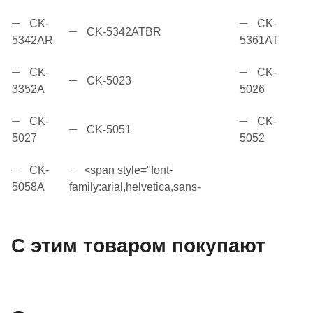
CK-
CK-
CK-5342ATBR
5342AR
5361AT
CK-
CK-
CK-5023
3352A
5026
CK-
CK-
CK-5051
5027
5052
CK-
<span style="font-
5058A
family:arial,helvetica,sans-
С этим товаром покупают