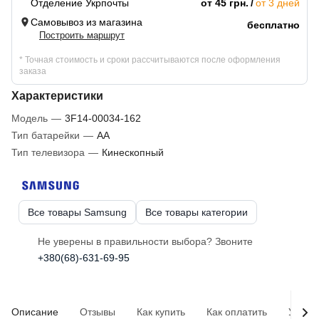
Отделение Укрпочты
от 45 грн.
от 3 дней
Самовывоз из магазина
бесплатно
Построить маршрут
* Точная стоимость и сроки рассчитываются после оформления
заказа
Характеристики
Модель
—
3F14-00034-162
Тип батарейки
—
AA
Тип телевизора
—
Кинескопный
Все товары Samsung
Все товары категории
Не уверены в правильности выбора? Звоните
+380(68)-631-69-95
Описание
Отзывы
Как купить
Как оплатить
Услов