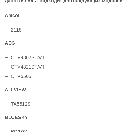
Данный пульт подходит для следующих моделей:
Amcol
2116
AEG
CTV4802ST/VT
CTV4821ST/VT
CTV5506
ALLVIEW
TA5512S
BLUESKY
BD2801