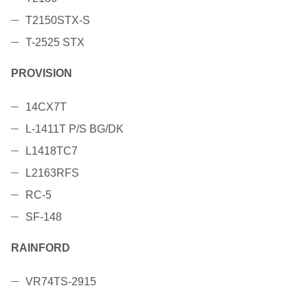
T2150STX-S
T-2525 STX
PROVISION
14CX7T
L-1411T P/S BG/DK
L1418TC7
L2163RFS
RC-5
SF-148
RAINFORD
VR74TS-2915