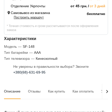
Отделение Укрпочты
от 45 грн.
от 3 дней
Самовывоз из магазина
бесплатно
Построить маршрут
* Точная стоимость и сроки рассчитываются после оформления
заказа
Характеристики
Модель
—
SF-148
Тип батарейки
—
AAA
Тип телевизора
—
Кинескопный
Не уверены в правильности выбора? Звоните
+380(68)-631-69-95
Описание
Отзывы
Как купить
Как оплатить
Услов