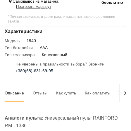
Самовывоз из магазина
бесплатно
Построить маршрут
* Точная стоимость и сроки рассчитываются после оформления
заказа
Характеристики
Модель
—
1940
Тип батарейки
—
AAA
Тип телевизора
—
Кинескопный
Не уверены в правильности выбора? Звоните
+380(68)-631-69-95
Описание
Отзывы
Как купить
Как оплатить
Услов
Аналоги пульта:
Универсальный пульт RAINFORD
RM-L1386