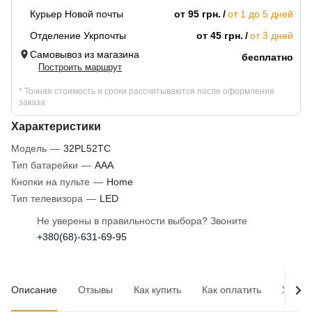
Курьер Новой почты
от 95 грн.
от 1 до 5 дней
Отделение Укрпочты
от 45 грн.
от 3 дней
Самовывоз из магазина
бесплатно
Построить маршрут
* Точная стоимость и сроки рассчитываются после оформления
заказа
Характеристики
Модель
—
32PL52TC
Тип батарейки
—
AAA
Кнопки на пульте
—
Home
Тип телевизора
—
LED
Не уверены в правильности выбора? Звоните
+380(68)-631-69-95
Описание
Отзывы
Как купить
Как оплатить
Услов