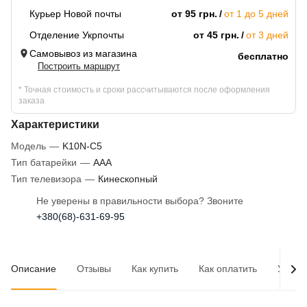
Курьер Новой почты
от 95 грн.
от 1 до 5 дней
Отделение Укрпочты
от 45 грн.
от 3 дней
Самовывоз из магазина
бесплатно
Построить маршрут
* Точная стоимость и сроки рассчитываются после оформления
заказа
Характеристики
Модель
—
K10N-C5
Тип батарейки
—
AAA
Тип телевизора
—
Кинескопный
Не уверены в правильности выбора? Звоните
+380(68)-631-69-95
Описание
Отзывы
Как купить
Как оплатить
Услов