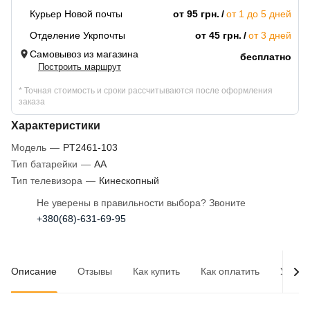
Курьер Новой почты
от 95 грн.
от 1 до 5 дней
Отделение Укрпочты
от 45 грн.
от 3 дней
Самовывоз из магазина
бесплатно
Построить маршрут
* Точная стоимость и сроки рассчитываются после оформления
заказа
Характеристики
Модель
—
PT2461-103
Тип батарейки
—
AA
Тип телевизора
—
Кинескопный
Не уверены в правильности выбора? Звоните
+380(68)-631-69-95
Описание
Отзывы
Как купить
Как оплатить
Услов