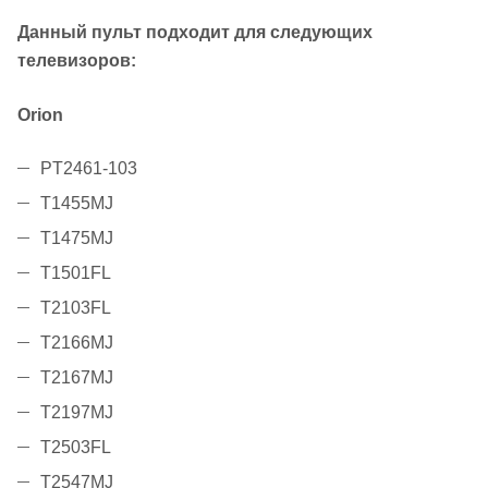
Данный пульт подходит для следующих
телевизоров:
Orion
PT2461-103
T1455MJ
T1475MJ
T1501FL
T2103FL
T2166MJ
T2167MJ
T2197MJ
T2503FL
T2547MJ