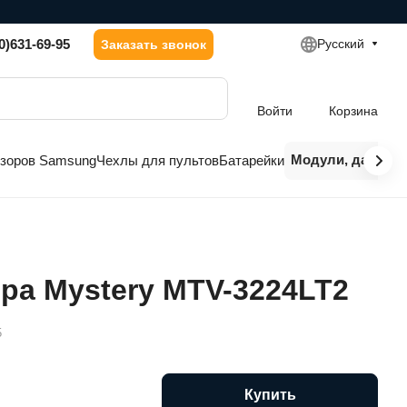
0)631-69-95
Русский
Заказать звонок
Войти
Корзина
Модули, датчики
изоров Samsung
Чехлы для пультов
Батарейки
ра Mystery MTV-3224LT2
5
Купить