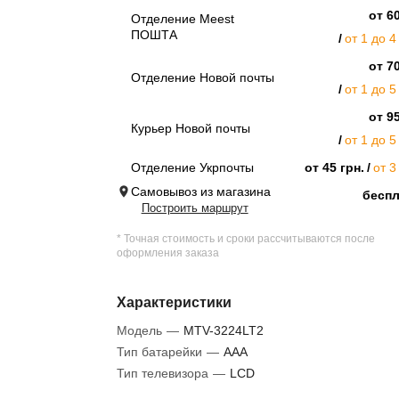
от 60
Отделение Meest
ПОШТА
от 1 до 4
от 70
Отделение Новой почты
от 1 до 5
от 95
Курьер Новой почты
от 1 до 5
Отделение Укрпочты
от 45 грн.
от 3
Самовывоз из магазина
бесп
Построить маршрут
* Точная стоимость и сроки рассчитываются после
оформления заказа
Характеристики
Модель
—
MTV-3224LT2
Тип батарейки
—
AAA
Тип телевизора
—
LCD