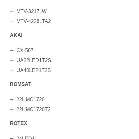
MTV-3217LW
MTV-4228LTA2
AKAI
CX-507
UA22LED1T2S
UA40LEP1T2S
ROMSAT
22HMC1720
22HMC1720T2
ROTEX
24LED11