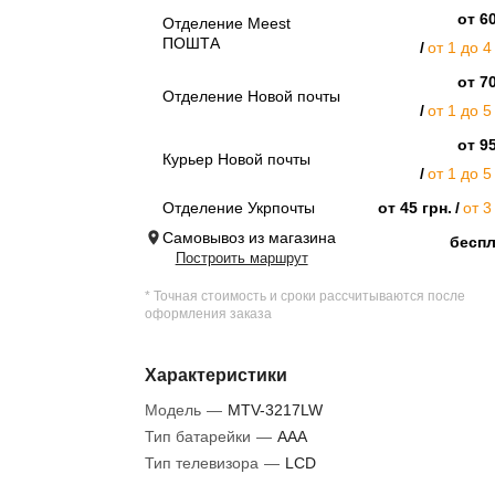
от 60
Отделение Meest
ПОШТА
от 1 до 4
от 70
Отделение Новой почты
от 1 до 5
от 95
Курьер Новой почты
от 1 до 5
Отделение Укрпочты
от 45 грн.
от 3
Самовывоз из магазина
бесп
Построить маршрут
* Точная стоимость и сроки рассчитываются после
оформления заказа
Характеристики
Модель
—
MTV-3217LW
Тип батарейки
—
AAA
Тип телевизора
—
LCD