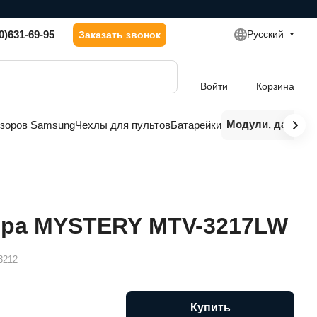
0)631-69-95
Русский
Заказать звонок
Войти
Корзина
Модули, датчики
изоров Samsung
Чехлы для пультов
Батарейки
ора MYSTERY MTV-3217LW
3212
Купить