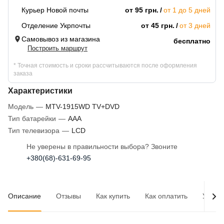
Курьер Новой почты
от 95 грн.
от 1 до 5 дней
Отделение Укрпочты
от 45 грн.
от 3 дней
Самовывоз из магазина
бесплатно
Построить маршрут
* Точная стоимость и сроки рассчитываются после оформления
заказа
Характеристики
Модель
—
MTV-1915WD TV+DVD
Тип батарейки
—
AAA
Тип телевизора
—
LCD
Не уверены в правильности выбора? Звоните
+380(68)-631-69-95
Описание
Отзывы
Как купить
Как оплатить
Услов