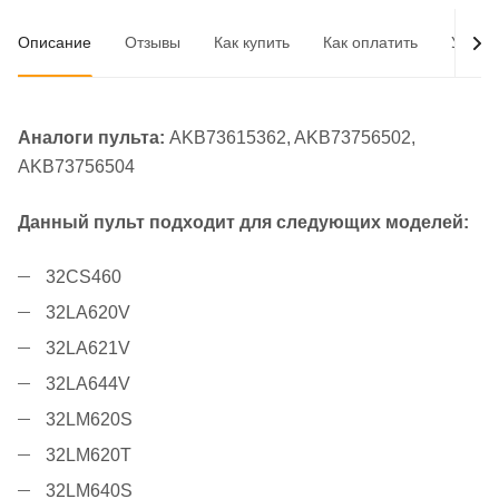
Описание
Отзывы
Как купить
Как оплатить
Услов
Аналоги пульта:
AKB73615362, AKB73756502,
AKB73756504
Данный пульт подходит для следующих моделей:
32CS460
32LA620V
32LA621V
32LA644V
32LM620S
32LM620T
32LM640S