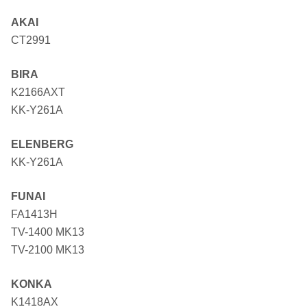
AKAI
CT2991
BIRA
K2166AXT
KK-Y261A
ELENBERG
KK-Y261A
FUNAI
FA1413H
TV-1400 MK13
TV-2100 MK13
KONKA
K1418AX