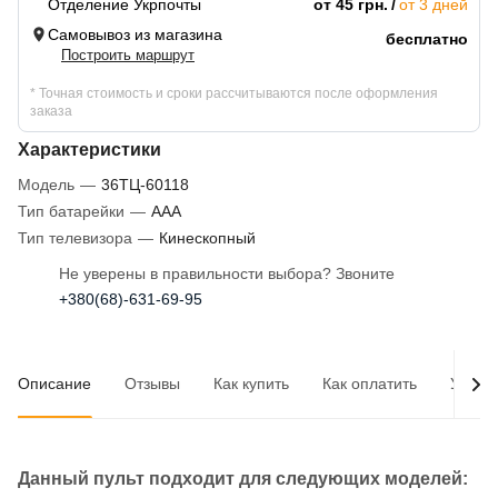
Отделение Укрпочты
от 45 грн.
от 3 дней
Самовывоз из магазина
бесплатно
Построить маршрут
* Точная стоимость и сроки рассчитываются после оформления
заказа
Характеристики
Модель
—
36ТЦ-60118
Тип батарейки
—
AAA
Тип телевизора
—
Кинескопный
Не уверены в правильности выбора? Звоните
+380(68)-631-69-95
Описание
Отзывы
Как купить
Как оплатить
Услов
Данный пульт подходит для следующих моделей: