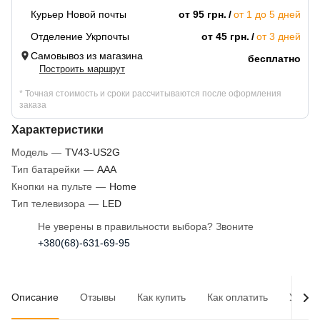
Курьер Новой почты
от 95 грн.
от 1 до 5 дней
Отделение Укрпочты
от 45 грн.
от 3 дней
Самовывоз из магазина
бесплатно
Построить маршрут
* Точная стоимость и сроки рассчитываются после оформления
заказа
Характеристики
Модель
—
TV43-US2G
Тип батарейки
—
AAA
Кнопки на пульте
—
Home
Тип телевизора
—
LED
Не уверены в правильности выбора? Звоните
+380(68)-631-69-95
Описание
Отзывы
Как купить
Как оплатить
Услов