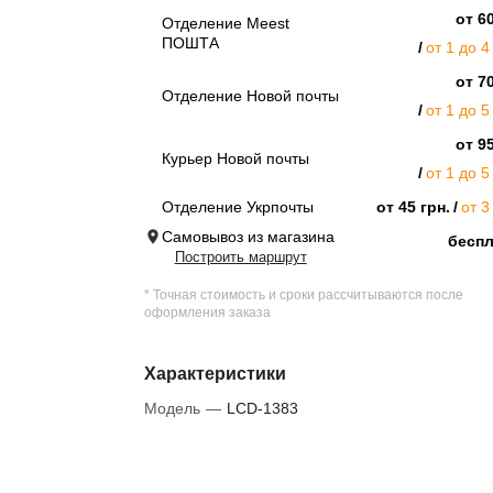
от 60
Отделение Meest
ПОШТА
от 1 до 4
от 70
Отделение Новой почты
от 1 до 5
от 95
Курьер Новой почты
от 1 до 5
Отделение Укрпочты
от 45 грн.
от 3
Самовывоз из магазина
бесп
Построить маршрут
* Точная стоимость и сроки рассчитываются после
оформления заказа
Характеристики
Модель
—
LCD-1383