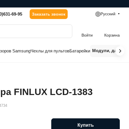
0)631-69-95
Русский
Заказать звонок
Войти
Корзина
Модули, датчики
изоров Samsung
Чехлы для пультов
Батарейки
ора FINLUX LCD-1383
4734
Купить