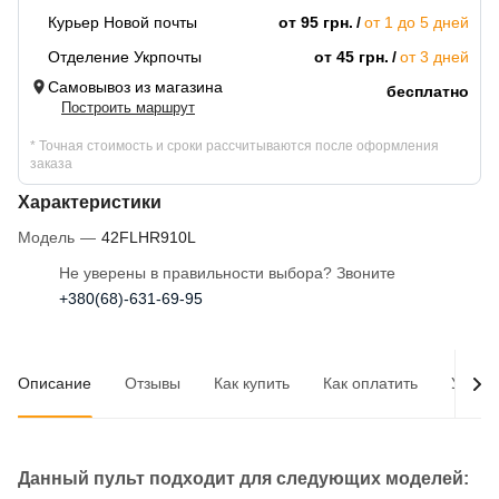
Курьер Новой почты
от 95 грн.
от 1 до 5 дней
Отделение Укрпочты
от 45 грн.
от 3 дней
Самовывоз из магазина
бесплатно
Построить маршрут
* Точная стоимость и сроки рассчитываются после оформления
заказа
Характеристики
Модель
—
42FLHR910L
Не уверены в правильности выбора? Звоните
+380(68)-631-69-95
Описание
Отзывы
Как купить
Как оплатить
Услов
Данный пульт подходит для следующих моделей: